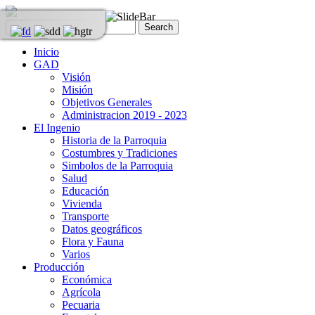
Inicio
GAD
Visión
Misión
Objetivos Generales
Administracion 2019 - 2023
El Ingenio
Historia de la Parroquia
Costumbres y Tradiciones
Simbolos de la Parroquia
Salud
Educación
Vivienda
Transporte
Datos geográficos
Flora y Fauna
Varios
Producción
Económica
Agrícola
Pecuaria