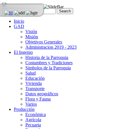
Inicio
GAD
Visión
Misión
Objetivos Generales
Administracion 2019 - 2023
El Ingenio
Historia de la Parroquia
Costumbres y Tradiciones
Simbolos de la Parroquia
Salud
Educación
Vivienda
Transporte
Datos geográficos
Flora y Fauna
Varios
Producción
Económica
Agrícola
Pecuaria