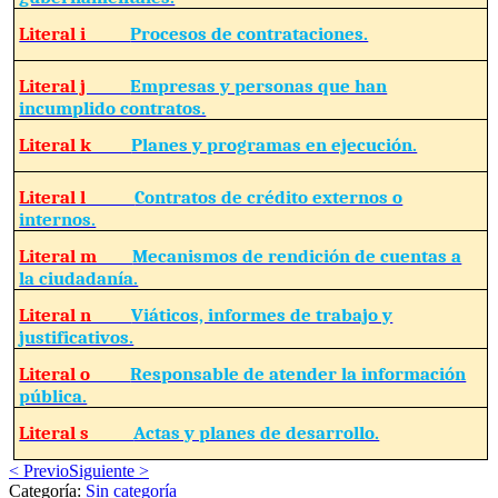
Literal i
Procesos de contrataciones.
Literal j
Empresas y personas que han
incumplido contratos.
Literal k
Planes y programas en ejecución.
Literal l
Contratos de crédito externos o
internos.
Literal m
Mecanismos de rendición de cuentas a
la ciudadanía.
Literal n
Viáticos, informes de trabajo y
justificativos.
Literal o
Responsable de atender la información
pública.
Literal s
Actas y planes de desarrollo.
< Previo
Siguiente >
Categoría:
Sin categoría