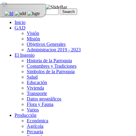
Inicio
GAD
Visión
Misión
Objetivos Generales
Administracion 2019 - 2023
El Ingenio
Historia de la Parroquia
Costumbres y Tradiciones
Simbolos de la Parroquia
Salud
Educación
Vivienda
Transporte
Datos geográficos
Flora y Fauna
Varios
Producción
Económica
Agrícola
Pecuaria