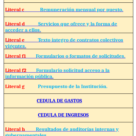
Literal c
Remuneración mensual por puesto.
Literal d
Servicios que ofrece y la forma de
acceder a ellos.
Literal e
Texto íntegro de contratos colectivos
vigentes.
Literal f1
Formularios o formatos de solicitudes.
Literal f2
Formulario solicitud acceso a la
información pública.
Literal g
Presupuesto de la Institución.
CEDULA DE GASTOS
CEDULA DE INGRESOS
Literal h
Resultados de auditorías internas y
gubernamentales.