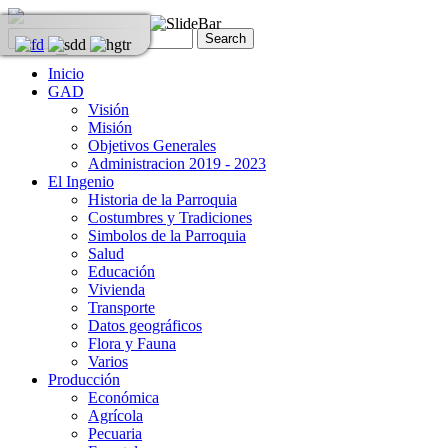
Inicio
GAD
Visión
Misión
Objetivos Generales
Administracion 2019 - 2023
El Ingenio
Historia de la Parroquia
Costumbres y Tradiciones
Simbolos de la Parroquia
Salud
Educación
Vivienda
Transporte
Datos geográficos
Flora y Fauna
Varios
Producción
Económica
Agrícola
Pecuaria