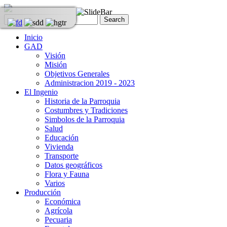
Inicio
GAD
Visión
Misión
Objetivos Generales
Administracion 2019 - 2023
El Ingenio
Historia de la Parroquia
Costumbres y Tradiciones
Simbolos de la Parroquia
Salud
Educación
Vivienda
Transporte
Datos geográficos
Flora y Fauna
Varios
Producción
Económica
Agrícola
Pecuaria