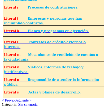
Literal i
Procesos de contrataciones.
Literal j
Empresas y personas que han
incumplido contratos.
Literal k
Planes y programas en ejecución.
Literal l
Contratos de crédito externos o
internos.
Literal m
Mecanismos de rendición de cuentas a
la ciudadanía.
Literal n
Viáticos, informes de trabajo y
justificativos.
Literal o
Responsable de atender la información
pública.
Literal s
Actas y planes de desarrollo.
< Previo
Siguiente >
Categoría:
Sin categoría