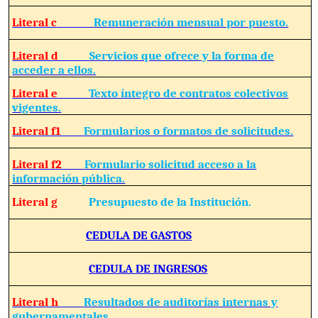
Literal c
Remuneración mensual por puesto.
Literal d
Servicios que ofrece y la forma de
acceder a ellos.
Literal e
Texto íntegro de contratos colectivos
vigentes.
Literal f1
Formularios o formatos de solicitudes.
Literal f2
Formulario solicitud acceso a la
información pública.
Literal g
Presupuesto de la Institución.
CEDULA DE GASTOS
CEDULA DE INGRESOS
Literal h
Resultados de auditorías internas y
gubernamentales.