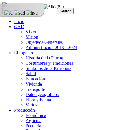
Inicio
GAD
Visión
Misión
Objetivos Generales
Administracion 2019 - 2023
El Ingenio
Historia de la Parroquia
Costumbres y Tradiciones
Simbolos de la Parroquia
Salud
Educación
Vivienda
Transporte
Datos geográficos
Flora y Fauna
Varios
Producción
Económica
Agrícola
Pecuaria