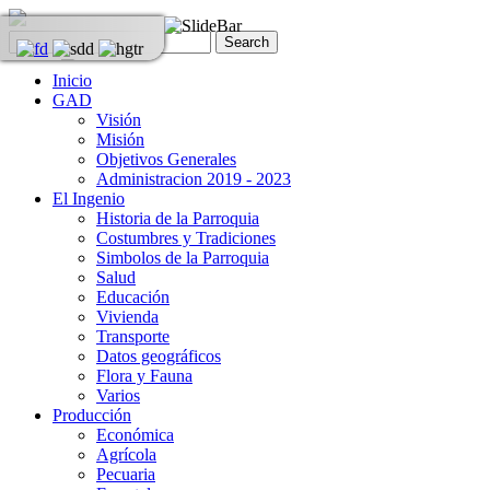
Inicio
GAD
Visión
Misión
Objetivos Generales
Administracion 2019 - 2023
El Ingenio
Historia de la Parroquia
Costumbres y Tradiciones
Simbolos de la Parroquia
Salud
Educación
Vivienda
Transporte
Datos geográficos
Flora y Fauna
Varios
Producción
Económica
Agrícola
Pecuaria