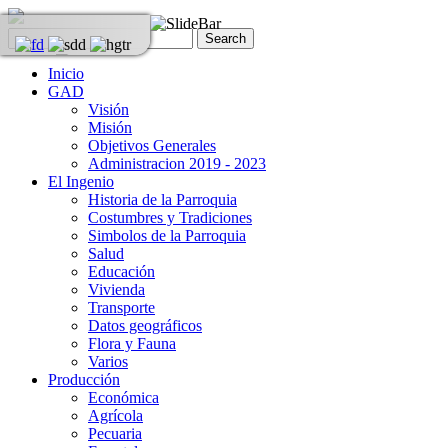
Inicio
GAD
Visión
Misión
Objetivos Generales
Administracion 2019 - 2023
El Ingenio
Historia de la Parroquia
Costumbres y Tradiciones
Simbolos de la Parroquia
Salud
Educación
Vivienda
Transporte
Datos geográficos
Flora y Fauna
Varios
Producción
Económica
Agrícola
Pecuaria